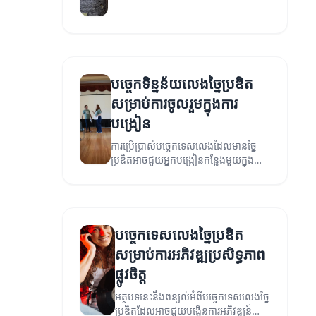
លេងដែលអាចជួយពង្រីកចំណេះដឹង និងការ
សិក្សារបស់កុមារ។
បច្ចេកទិន្នន័យលេងច្នៃប្រឌិត
សម្រាប់ការចូលរួមក្នុងការ
បង្រៀន
ការប្រើប្រាស់បច្ចេកទេសលេងដែលមានច្នៃ
ប្រឌិតអាចជួយអ្នកបង្រៀនកន្លែងមួយក្នុងការ
ចូលរួម និងបង្កើនភាពទាក់ទាញរបស់សិស្ស។
បច្ចេកទេសលេងច្នៃប្រឌិត
សម្រាប់ការអភិវឌ្ឍប្រសិទ្ធភាព
ផ្លូវចិត្ត
អត្ថបទនេះនឹងពន្យល់អំពីបច្ចេកទេសលេងច្នៃ
ប្រឌិតដែលអាចជួយបង្កើនការអភិវឌ្ឍន៍