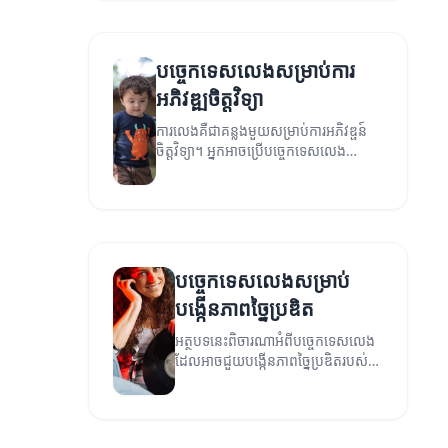
បច្ចេកទេសលេងសម្រាប់ការ
អភិវឌ្ឍចិត្តវិទ្យា
ការលេងគឺជាគន្លងមួយសម្រាប់ការអភិវឌ្ផន៍
ចិត្តវិទ្យា។ អ្នកអាចប្រើបច្ចេកទេសលេង
ដើម្បីជួយកុមារផ្ដល់ជូននូវបទពិសោធន៍ដែល
ល្អប្រសើរ។
បច្ចេកទេសលេងសម្រាប់
បង្កើនភាពច្នៃប្រឌិត
អត្ថបទនេះពិចារណាអំពីបច្ចេកទេសលេង
ដែលអាចជួយបង្កើនភាពច្នៃប្រឌិតរបស់
កុមារ។