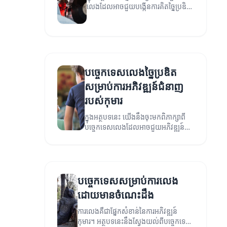
លេងដែលអាចជួយបង្កើនការគិតច្នៃប្រឌិត
របស់អ្នក។
បច្ចេកទេសលេងច្នៃប្រឌិត
សម្រាប់ការអភិវឌ្ឍន៍ជំនាញ
របស់កុមារ
ក្នុងអត្ថបទនេះ យើងនឹងចុះមកពិភាក្សាពី
បច្ចេកទេសលេងដែលអាចជួយអភិវឌ្ឍន៍
ជំនាញនានារបស់កុមារ។
បច្ចេកទេសសម្រាប់ការលេង
ដោយមានចំណេះដឹង
ការលេងគឺជាផ្នែកសំខាន់នៃការអភិវឌ្ឍន៍
កុមារ។ អត្ថបទនេះនឹងស្វែងយល់ពីបច្ចេកទេស