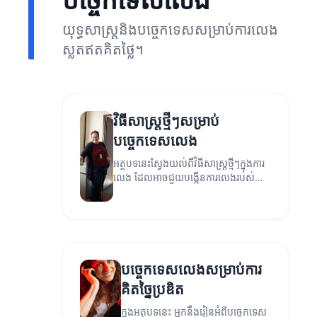
យុទ្ធសាស្ត្រនិងបច្ចេកទេសសម្រាប់ការលេង
ស្លតឥតគិតថ្លៃ។
វិធីសាស្ត្រថ្មីៗសម្រាប់
បច្ចេកទេសលេង
អត្ថបទនេះស្វែងយល់ពីវិធីសាស្ត្រថ្មីៗក្នុងការ
លេង ដែលអាចជួយបង្កើនការលេងរបស់
កុមារ និងជួយអភិវឌ្ឍន៍ជំនាញផ្សេងៗ។
បច្ចេកទេសលេងសម្រាប់ការ
គិតច្នៃប្រឌិត
ក្នុងអត្ថបទនេះ អ្នកនឹងរៀនអំពីបច្ចេកទេស