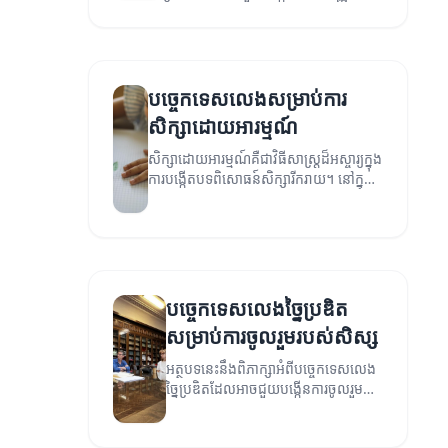
ប្រសិទ្ធភាពផ្លូវចិត្តរបស់កុមារ។
បច្ចេកទេសលេងសម្រាប់ការ
សិក្សាដោយអារម្មណ៍
សិក្សាដោយអារម្មណ៍គឺជាវិធីសាស្រ្តដ៏អស្ចារ្យក្នុង
ការបង្កើតបទពិសោធន៍សិក្សារីករាយ។ នៅក្នុង
អត្ថបទនេះយើងនឹងពិភាក្សាអំពីបច្ចេកទេស
លេងដែលអាចជួយអភិវឌ្ឍការសិក្សា។
បច្ចេកទេសលេងច្នៃប្រឌិត
សម្រាប់ការចូលរួមរបស់សិស្ស
អត្ថបទនេះនឹងពិភាក្សាអំពីបច្ចេកទេសលេង
ច្នៃប្រឌិតដែលអាចជួយបង្កើនការចូលរួម
របស់សិស្សក្នុងការរៀន។