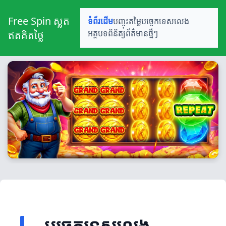
Free Spin ស្លត
ទំព័រដើម
បញ្ចុះតម្លៃ
បច្ចេកទេសលេង
ឥតគិតថ្លៃ
អត្ថបទពិនិត្យ
ព័ត៌មានថ្មីៗ
បច្ចេកទេសលេង