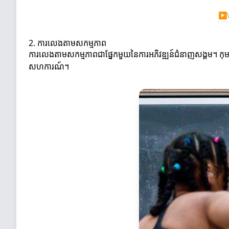
▶
2. ការលេងតាមសកម្មភាព
ការលេងតាមសកម្មភាពជាផ្នែកមួយនៃការអភិវឌ្ឍន៍ជំនាញសង្គម។ កុមា
សហការណ៍។