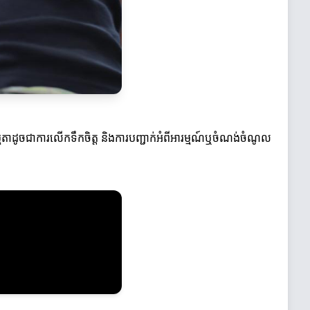
ាធម្មតាដូចជាការលើកទឹកចិត្ត និងការបញ្ជាក់អំពីអារម្មណ៍ឬចំណង់ចំណូល