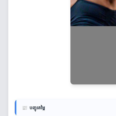
📰
បញ្ចុះតម្លៃ