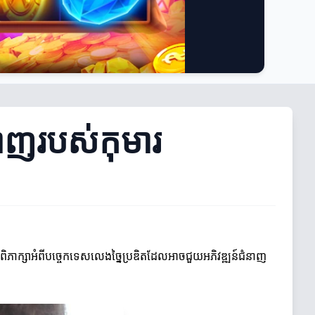
នាញរបស់កុមារ
ឹងពិភាក្សាអំពីបច្ចេកទេសលេងច្នៃប្រឌិតដែលអាចជួយអភិវឌ្ឍន៍ជំនាញ