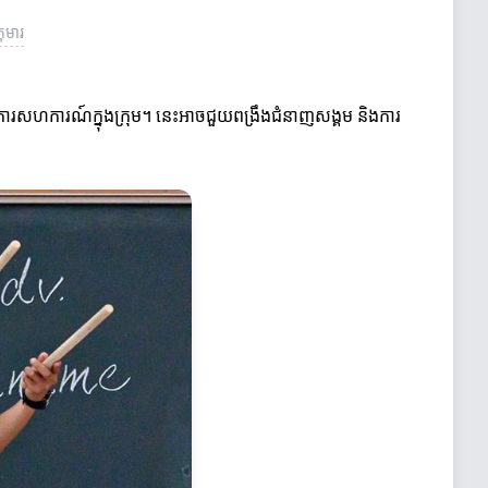
ុមារ
ការសហការណ៍ក្នុងក្រុម។ នេះអាចជួយពង្រឹងជំនាញសង្គម និងការ