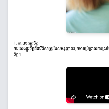
1. ការលេងផ្លូវចិត្ត
ការលេងផ្លូវចិត្តគឺជាវិធីសាស្ត្រដែលអនុញ្ញាតឱ្យកុមារប្រើប្រាស់កា
ចិត្ត។