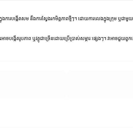
ុងការបង្កើតសម នឹងការស្វែងរកមិត្តភាពថ្មីៗ។ ដោយការលេងក្នុងក្រុម ឬជាមួយម
រអាចបង្កើតរូបភាព ឬវត្ថុជាច្រើនដោយប្រើប្រាស់សម្ភារៈផ្សេងៗ។ វាអាចជួយពួកគ