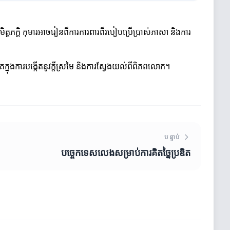
ិត្តភក្តិ កុមារអាចរៀនពីការការពារពីរបៀបប្រើប្រាស់ភាសា និងការ
េក្នុងការបង្កើតនូវក្ដីស្រមៃ និងការស្វែងយល់ពីពិភពលោក។
បន្ទាប់
បច្ចេកទេសលេងសម្រាប់ការគិតច្នៃប្រឌិត