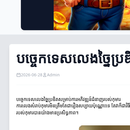
បច្ចេកទេសលេងច្នៃប្រឌ
2026-06-28
Admin
បច្ចេកទេសលេងច្នៃប្រឌិតសម្រាប់ការអភិវឌ្ឍន៍ជំនាញរបស់កុមារ
ការលេងសំរាប់កុមារមិនត្រឹមតែជារឿងសប្បាយប៉ុណ្ណោះទេ តែវាក៏ជាវិធ
របស់កុមារបានយ៉ាងមានប្រសិទ្ធភាព។