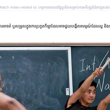
Watch Video related to: បច្ចេកទេសលេងច្នៃប្រឌិតសម្រាប់ការអភិវឌ្ឍន៍ជំនាញរបស់ក
រអាចរាំ ឬសម្រួលក្នុងការប្រកួតកីឡាដែលអាចជួយបង្កើតអារម្មណ៍ដែលល្អ និង