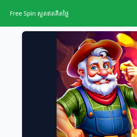
Free Spin ស្លតឥតគិតថ្លៃ