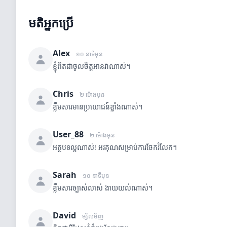
មតិអ្នកប្រើ
Alex
១០ នាទីមុន
ខ្ញុំពិតជាចូលចិត្តអានវាណាស់។
Chris
២ ម៉ោងមុន
ខ្លឹមសារមានប្រយោជន៍ខ្លាំងណាស់។
User_88
២ ម៉ោងមុន
អត្ថបទល្អណាស់! អរគុណសម្រាប់ការចែករំលែក។
Sarah
១០ នាទីមុន
ខ្លឹមសារច្បាស់លាស់ ងាយយល់ណាស់។
David
ម្សិលមិញ