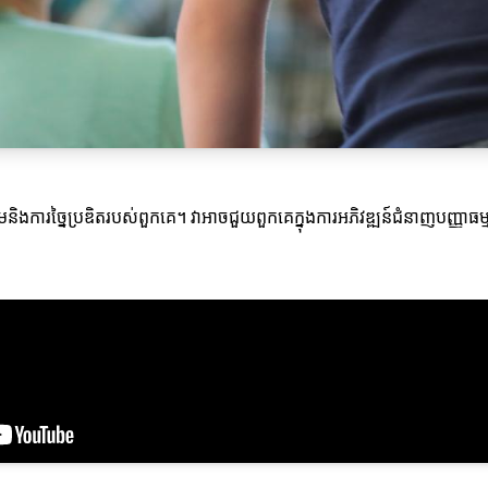
រស្រមៃនិងការច្នៃប្រឌិតរបស់ពួកគេ។ វាអាចជួយពួកគេក្នុងការអភិវឌ្ឍន៍ជំនាញបញ្ញ