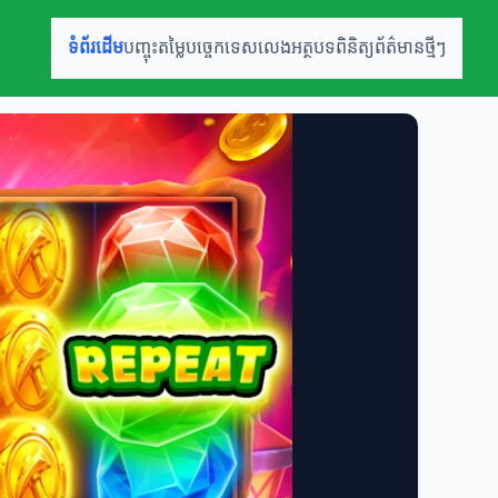
ទំព័រដើម
បញ្ចុះតម្លៃ
បច្ចេកទេសលេង
អត្ថបទពិនិត្យ
ព័ត៌មានថ្មីៗ