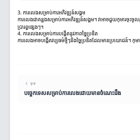
3. ការលេងសម្រាប់ការអភិវឌ្ឍន៍សង្គម
ការលេងជាគន្លងសម្រាប់ការអភិវឌ្ឍន៍សង្គម។ វាអាចជួយកុមារចុះចូលក្ន
ប្រារព្ធផ្សេងៗ។
4. ការលេងសម្រាប់ការបង្កើតនូវភាពច្នៃប្រឌិត
ការលេងអាចបង្កើតវប្បធម៌ថ្មីៗនិងច្នៃប្រឌិតដែលមានប្រយោជន៍។ កុមា
មុន
បច្ចេកទេសសម្រាប់ការលេងដោយមានចំណេះដឹង