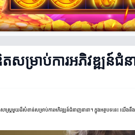
ិតសម្រាប់ការអភិវឌ្ឍន៍ជំ
ីសាស្រ្តមួយដ៏សំខាន់សម្រាប់ការអភិវឌ្ឍន៍ជំនាញនានា។ ក្នុងអត្ថបទនេះ យើងន