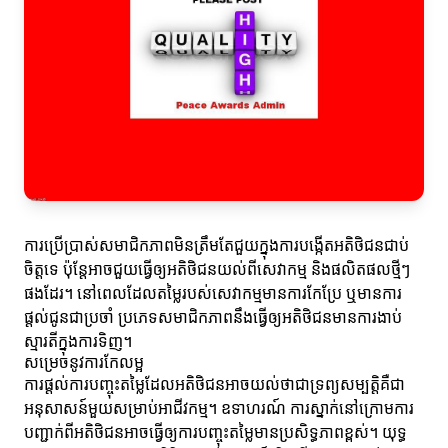
ការប្រើប្រាស់សមាជិកភាពមិនត្រឹមតែជួយក្នុងការបង្កើតអតិថិជនជាប់
ចិត្តទេ ប៉ុន្តែអាចជួយធ្វើឲ្យអតិថិជនយល់ពីសេវាកម្ម និងផលិតផលថ្មីៗ
ផងដែរ។ នៅពេលដែលតម្លៃរបស់សេវាកម្មមានការកែប្រែ ឬមានការ
ផ្តល់ជូនជាប្រចាំ ប្រភេទសមាជិកភាពនឹងធ្វើឲ្យអតិថិជនមានការងាប់
ស្មារតីក្នុងការទិញ។
សម្រេចនូវការកែលម្អ
ការផ្តល់ការបញ្ចុះតម្លៃដែលអតិថិជនអាចយល់ថាជាទ្រព្យសម្បត្តិគឺជា
អនុសាសន៍មួយសម្រាប់អាជីវកម្ម។ ឧទាហរណ៍ ការស្នាក់នៅក្រោមការ
បញ្ជាក់ពីអតិថិជនអាចធ្វើឲ្យការបញ្ចុះតម្លៃមានប្រសិទ្ធភាពខ្ពស់។ យុទ្ធ