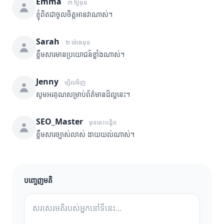
Emma
៣ ថ្ងៃមុន
ខ្ញុំពិតជាចូលចិត្តអានវាណាស់។
Sarah
២ ម៉ោងមុន
ខ្លឹមសារមានប្រយោជន៍ខ្លាំងណាស់។
Jenny
ម្សិលមិញ
សូមអរគុណសម្រាប់ព័ត៌មានដ៏ល្អនេះ។
SEO_Master
មុននេះបន្តិច
ខ្លឹមសារច្បាស់លាស់ ងាយយល់ណាស់។
បញ្ចេញមតិ