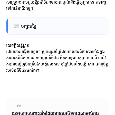
សាស្ត្រនេះអាចជួយឱ្យអតិថិជនចាប់អារម្មណ៍និងធ្វើឲ្យពួកគេទាក់ទាញ
ទៅកាន់អាជីវកម្ម។
📰
បញ្ចុះតម្លៃ
សេចក្តីសន្និដ្ឋាន
ដោយការបង្កើតយុទ្ធសាស្ត្រ​បញ្ចុះតម្លៃដែលមានការពិចារណាទាំងក្នុង
ការត្រួតពិនិត្យការទាក់ទាញអតិថិជន និងការផ្តល់អត្ថប្រយោជន៍ អាជីវ
កម្មអាចធ្វើឲ្យមិនត្រឹមតែបង្កើនលក់ទេ ប៉ុន្តែថែមទាំងបង្កើនភាពពេញចិត្ត
របស់អតិថិជនផងដែរ។
មុន
យុទ្ធសាស្ត្របញ្ចុះតម្លៃដែលមានប្រសិទ្ធភាពសម្រាប់ការ