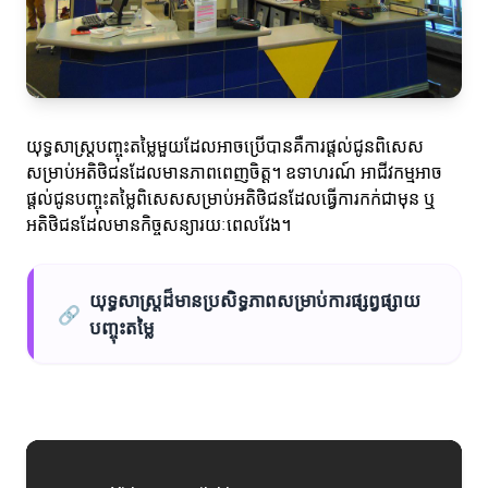
យុទ្ធសាស្ត្របញ្ចុះតម្លៃមួយដែលអាចប្រើបានគឺការផ្តល់ជូនពិសេស
សម្រាប់អតិថិជនដែលមានភាពពេញចិត្ត។ ឧទាហរណ៍ អាជីវកម្មអាច
ផ្តល់ជូនបញ្ចុះតម្លៃពិសេសសម្រាប់អតិថិជនដែលធ្វើការកក់ជាមុន ឬ
អតិថិជនដែលមានកិច្ចសន្យារយៈពេលវែង។
យុទ្ធសាស្ត្រដ៏មានប្រសិទ្ធភាពសម្រាប់ការផ្សព្វផ្សាយ
🔗
បញ្ចុះតម្លៃ