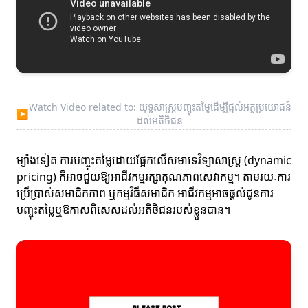
Watch Video related to: យុទ្ធសាស្ត្របញ្ចុះតម្លៃដើម្បីផ្តល់អត្ថប្រយោជន៍
▶
ដល់អតិថិជន
ម្យ៉ាងទៀត ការបញ្ចុះតម្លៃដោយផ្អែកលើសមាទេវិទ្យាសាស្ត្រ (dynamic
pricing) ក៏អាចជួយឱ្យអាជីវកម្មរក្សាគុណភាពសេវាកម្ម។ តាមរយៈការ
ប្រើប្រាស់សមាជិកភាព ឬកម្មវិធីសមាជិក អាជីវកម្មអាចផ្តល់ជូនការ
បញ្ចុះតម្លៃឬឱកាសពិសេសដល់អតិថិជនរបស់ខ្លួនបាន។