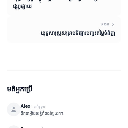
ផ្សព្វផ្សាយ
បន្ទាប់
យុទ្ធសាស្ត្រសម្រាប់ទីផ្សារបញ្ចុះតម្លៃទំនិញ
មតិអ្នកប្រើ
Alex
៣ ថ្ងៃមុន
ពិតជាអ្វីដែលខ្ញុំកំពុងស្វែងរក។