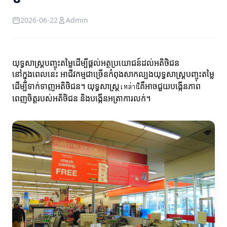
2026-06-22
Admin
យុទ្ធសាស្ត្របញ្ចុះតម្លៃដើម្បីផ្តល់អត្ថប្រយោជន៍ដល់អតិថិជន
នៅក្នុងពេលនេះ អាជីវកម្មជាច្រើនកំពុងសាកល្បងយុទ្ធសាស្ត្របញ្ចុះតម្លៃ
ដើម្បីទាក់ទាញអតិថិជន។ យុទ្ធសាស្ត្រเหล่านี้គឺអាចជួយបង្កើនភាព
ពេញចិត្តរបស់អតិថិជន និងបង្កើនអត្រាការលក់។