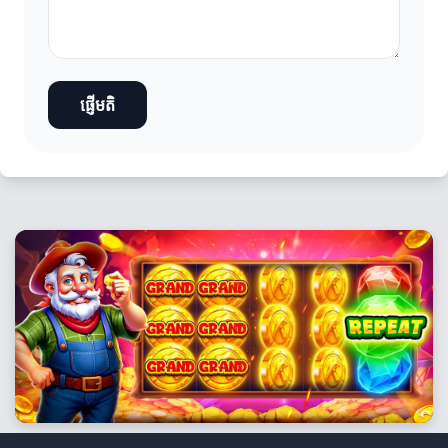
ផ្ញើមតិ