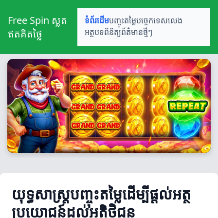
Free Spin ស្លត
ទំព័រដើម
បញ្ចុះតម្លៃ
បច្ចេកទេសលេង
ឥតគិតថ្លៃ
អត្ថបទពិនិត្យ
ព័ត៌មានថ្មីៗ
យុទ្ធសាស្ត្របញ្ចុះតម្លៃដើម្បីផ្តល់អត្ថ
ប្រយោជន៍ដល់អតិថិជន